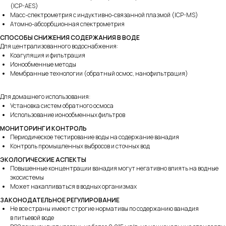
(ICP-AES)
Масс-спектрометрия с индуктивно-связанной плазмой (ICP-MS)
Атомно-абсорбционная спектрометрия
СПОСОБЫ СНИЖЕНИЯ СОДЕРЖАНИЯ В ВОДЕ
Для централизованного водоснабжения:
Коагуляция и фильтрация
Ионообменные методы
Мембранные технологии (обратный осмос, нанофильтрация)
Для домашнего использования:
Установка систем обратного осмоса
194223,
Использование ионообменных фильтров
Санкт-Петербург
ул. Курчатова, д. 10, лит И, оф. 130Б
МОНИТОРИНГ И КОНТРОЛЬ
Периодическое тестирование воды на содержание ванадия
Контроль промышленных выбросов и сточных вод
Пн-Пт
c 10:00 до 17:00
ЭКОЛОГИЧЕСКИЕ АСПЕКТЫ
info@okvoda.ru
Повышенные концентрации ванадия могут негативно влиять на водные
экосистемы
+7 (812) 438-56-48
Может накапливаться в водных организмах
ЗАКОНОДАТЕЛЬНОЕ РЕГУЛИРОВАНИЕ
Не все страны имеют строгие нормативы по содержанию ванадия
в питьевой воде