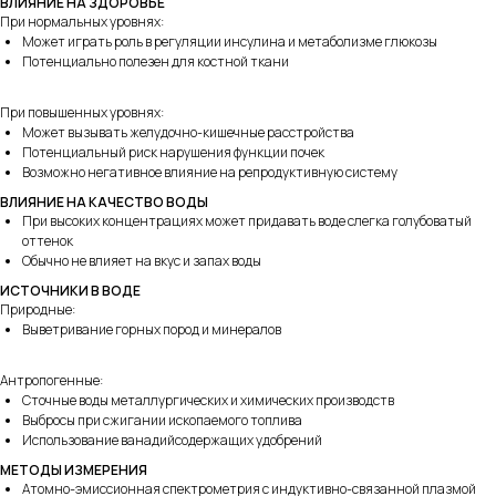
ВЛИЯНИЕ НА ЗДОРОВЬЕ
При нормальных уровнях:
Может играть роль в регуляции инсулина и метаболизме глюкозы
Потенциально полезен для костной ткани
При повышенных уровнях:
Может вызывать желудочно-кишечные расстройства
Потенциальный риск нарушения функции почек
Возможно негативное влияние на репродуктивную систему
ВЛИЯНИЕ НА КАЧЕСТВО ВОДЫ
При высоких концентрациях может придавать воде слегка голубоватый
оттенок
Обычно не влияет на вкус и запах воды
ИСТОЧНИКИ В ВОДЕ
Природные:
Выветривание горных пород и минералов
Антропогенные:
Сточные воды металлургических и химических производств
Выбросы при сжигании ископаемого топлива
Использование ванадийсодержащих удобрений
МЕТОДЫ ИЗМЕРЕНИЯ
Атомно-эмиссионная спектрометрия с индуктивно-связанной плазмой