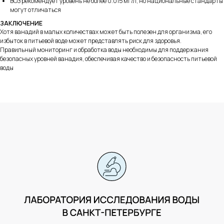
ВОЗ рекомендует уровень не более 0.015 мг/л, но национальные стандарты
Политика конфиденциальности
могут отличаться
Персональные данные
ЗАКЛЮЧЕНИЕ
Хотя ванадий в малых количествах может быть полезен для организма, его
Договор
избыток в питьевой воде может представлять риск для здоровья.
оферта
Правильный мониторинг и обработка воды необходимы для поддержания
Политика возврата денежных средств
безопасных уровней ванадия, обеспечивая качество и безопасность питьевой
Cookie
воды
Design & Development