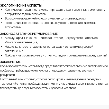
Пн-Пт
c 10:00 до 17:00
ЭКОЛОГИЧЕСКИЕ АСПЕКТЫ
Хроническая токсичность может приводить к долгосрочным изменениям
info@okvoda.ru
в структуре водных экосистем
Возможно нарушение биогеохимических циклов в водоемах
+7 (812) 438-56-48
Потенциальное влияние на всю пищевую цепь, включая наземные
экосистемы
ЗАКОНОДАТЕЛЬНОЕ РЕГУЛИРОВАНИЕ
Международные конвенции по защите водных ресурсов (например,
Рамсарская конвенция)
Политика конфиденциальности
Национальные стандарты качества воды и допустимых уровней
Персональные данные
загрязнения
Требования к мониторингу и отчетности для промышленных предприятий
Договор
оферта
ЗАКЛЮЧЕНИЕ
Политика возврата денежных средств
Хроническая токсичность в воде представляет собой серьезную экологическую
Cookie
проблему, требующую комплексного подхода к управлению водными
ресурсами.
Design & Development
Постоянный мониторинг, строгое регулирование и внедрение передовых
технологий очистки необходимы для минимизации долгосрочных негативных
последствий для водных экосистем и здоровья человека.