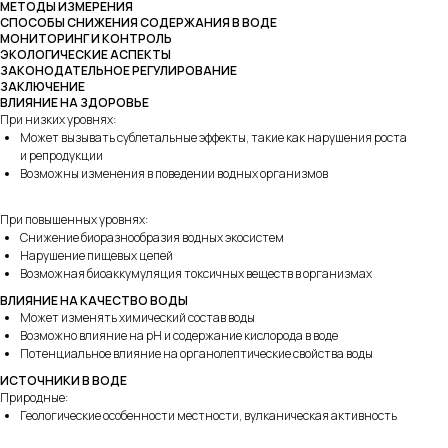
МЕТОДЫ ИЗМЕРЕНИЯ
СПОСОБЫ СНИЖЕНИЯ СОДЕРЖАНИЯ В ВОДЕ
МОНИТОРИНГ И КОНТРОЛЬ
ЭКОЛОГИЧЕСКИЕ АСПЕКТЫ
ЗАКОНОДАТЕЛЬНОЕ РЕГУЛИРОВАНИЕ
ЗАКЛЮЧЕНИЕ
ВЛИЯНИЕ НА ЗДОРОВЬЕ
При низких уровнях:
Может вызывать сублетальные эффекты, такие как нарушения роста
и репродукции
Возможны изменения в поведении водных организмов
При повышенных уровнях:
Снижение биоразнообразия водных экосистем
Нарушение пищевых цепей
Возможная биоаккумуляция токсичных веществ в организмах
ВЛИЯНИЕ НА КАЧЕСТВО ВОДЫ
Может изменять химический состав воды
Возможно влияние на pH и содержание кислорода в воде
Потенциальное влияние на органолептические свойства воды
ИСТОЧНИКИ В ВОДЕ
Природные:
Геологические особенности местности, вулканическая активность