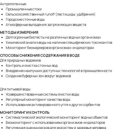
Антропогенные:
Промышленные стоки
Сельскохозяйственный runoff (пестициды, удобрения)
Городские сточные воды
Атмосферные выпадения загрязняющих веществ
МЕТОДЫ ИЗМЕРЕНИЯ
Долгосрочные биотесты на различных водных организмах
Химический анализ воды на наличие специфических токсикантов
Мониторинг биомаркеров в организмах-индикаторах
СПОСОБЫ СНИЖЕНИЯ СОДЕРЖАНИЯ В ВОДЕ
Для природных водоемов:
Контроль и очистка сточных вод
Внедрение наилучших доступных технологий в промышленности
Создание буферных зон вокруг водоемов
Для питьевой воды:
Усовершенствованные системы очистки воды
Регулярный мониторинг качества воды
Использование активированного угля и других сорбентов
194223,
МОНИТОРИНГ И КОНТРОЛЬ
Санкт-Петербург
Систематический экологический мониторинг водных объектов
ул. Курчатова, д. 10, лит И, оф. 130Б
Биомониторинг с использованием организмов-индикаторов
Регулярная оценка рисков для экосистем и здоровья человека