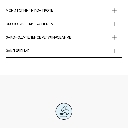
МОНИТОРИНГ И КОНТРОЛЬ
194223,
Санкт-Петербург
ЭКОЛОГИЧЕСКИЕ АСПЕКТЫ
ул. Курчатова, д. 10, лит И, оф. 130Б
ЗАКОНОДАТЕЛЬНОЕ РЕГУЛИРОВАНИЕ
Пн-Пт
c 10:00 до 17:00
info@okvoda.ru
ЗАКЛЮЧЕНИЕ
+7 (812) 438-56-48
Политика конфиденциальности
Персональные данные
Договор
оферта
Политика возврата денежных средств
Cookie