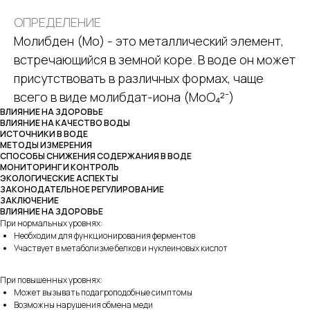
ОПРЕДЕЛЕНИЕ
Молибден (Mo) - это металлический элемент,
встречающийся в земной коре. В воде он может
присутствовать в различных формах, чаще
всего в виде молибдат-иона (MoO₄²⁻)
ВЛИЯНИЕ НА ЗДОРОВЬЕ
ВЛИЯНИЕ НА КАЧЕСТВО ВОДЫ
ИСТОЧНИКИ В ВОДЕ
МЕТОДЫ ИЗМЕРЕНИЯ
СПОСОБЫ СНИЖЕНИЯ СОДЕРЖАНИЯ В ВОДЕ
МОНИТОРИНГ И КОНТРОЛЬ
ЭКОЛОГИЧЕСКИЕ АСПЕКТЫ
ЗАКОНОДАТЕЛЬНОЕ РЕГУЛИРОВАНИЕ
ЗАКЛЮЧЕНИЕ
ВЛИЯНИЕ НА ЗДОРОВЬЕ
При нормальных уровнях:
Необходим для функционирования ферментов
Участвует в метаболизме белков и нуклеиновых кислот
При повышенных уровнях:
Может вызывать подагроподобные симптомы
Возможны нарушения обмена меди