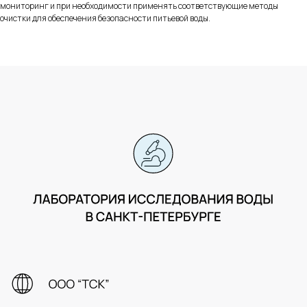
мониторинг и при необходимости применять соответствующие методы
оферта
Политика возврата денежных средств
очистки для обеспечения безопасности питьевой воды.
Cookie
Design & Development