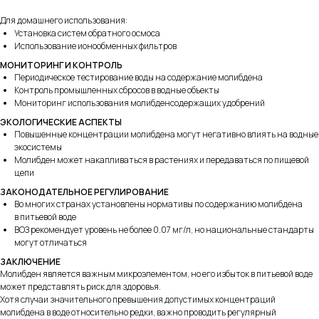
Для домашнего использования:
Установка систем обратного осмоса
Использование ионообменных фильтров
МОНИТОРИНГ И КОНТРОЛЬ
Периодическое тестирование воды на содержание молибдена
Контроль промышленных сбросов в водные объекты
194223,
Мониторинг использования молибденсодержащих удобрений
Санкт-Петербург
ЭКОЛОГИЧЕСКИЕ АСПЕКТЫ
ул. Курчатова, д. 10, лит И, оф. 130Б
Повышенные концентрации молибдена могут негативно влиять на водные
экосистемы
Пн-Пт
c 10:00 до 17:00
Молибден может накапливаться в растениях и передаваться по пищевой
цепи
info@okvoda.ru
ЗАКОНОДАТЕЛЬНОЕ РЕГУЛИРОВАНИЕ
Во многих странах установлены нормативы по содержанию молибдена
+7 (812) 438-56-48
в питьевой воде
ВОЗ рекомендует уровень не более 0.07 мг/л, но национальные стандарты
могут отличаться
ЗАКЛЮЧЕНИЕ
Молибден является важным микроэлементом, но его избыток в питьевой воде
Политика конфиденциальности
может представлять риск для здоровья.
Персональные данные
Хотя случаи значительного превышения допустимых концентраций
молибдена в воде относительно редки, важно проводить регулярный
Договор