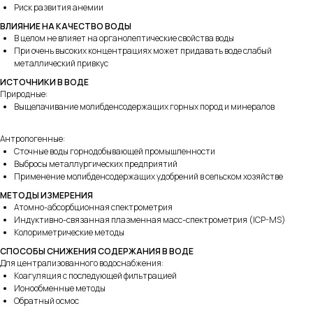
Риск развития анемии
ВЛИЯНИЕ НА КАЧЕСТВО ВОДЫ
В целом не влияет на органолептические свойства воды
При очень высоких концентрациях может придавать воде слабый
металлический привкус
ИСТОЧНИКИ В ВОДЕ
Природные:
Выщелачивание молибденсодержащих горных пород и минералов
Антропогенные:
Сточные воды горнодобывающей промышленности
Выбросы металлургических предприятий
Применение молибденсодержащих удобрений в сельском хозяйстве
МЕТОДЫ ИЗМЕРЕНИЯ
Атомно-абсорбционная спектрометрия
Индуктивно-связанная плазменная масс-спектрометрия (ICP-MS)
Колориметрические методы
СПОСОБЫ СНИЖЕНИЯ СОДЕРЖАНИЯ В ВОДЕ
Для централизованного водоснабжения:
Коагуляция с последующей фильтрацией
Ионообменные методы
Обратный осмос