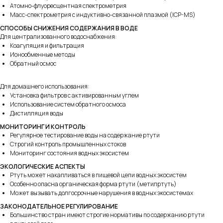
Атомно-флуоресцентная спектрометрия
Масс-спектрометрия с индуктивно-связанной плазмой (ICP-MS)
СПОСОБЫ СНИЖЕНИЯ СОДЕРЖАНИЯ В ВОДЕ
Для централизованного водоснабжения:
Коагуляция и фильтрация
Ионообменные методы
Обратный осмос
Для домашнего использования:
Установка фильтров с активированным углем
Использование систем обратного осмоса
Дистилляция воды
194223,
МОНИТОРИНГ И КОНТРОЛЬ
Санкт-Петербург
Регулярное тестирование воды на содержание ртути
ул. Курчатова, д. 10, лит И, оф. 130Б
Строгий контроль промышленных стоков
Мониторинг состояния водных экосистем
Пн-Пт
c 10:00 до 17:00
ЭКОЛОГИЧЕСКИЕ АСПЕКТЫ
Ртуть может накапливаться в пищевой цепи водных экосистем
info@okvoda.ru
Особенно опасна органическая форма ртути (метилртуть)
Может вызывать долгосрочные нарушения в водных экосистемах
+7 (812) 438-56-48
ЗАКОНОДАТЕЛЬНОЕ РЕГУЛИРОВАНИЕ
Большинство стран имеют строгие нормативы по содержанию ртути