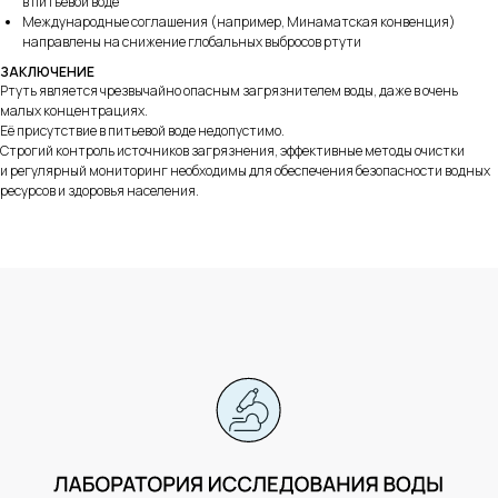
в питьевой воде
Международные соглашения (например, Минаматская конвенция)
направлены на снижение глобальных выбросов ртути
Политика конфиденциальности
ЗАКЛЮЧЕНИЕ
Персональные данные
Ртуть является чрезвычайно опасным загрязнителем воды, даже в очень
Договор
малых концентрациях.
Её присутствие в питьевой воде недопустимо.
оферта
Политика возврата денежных средств
Строгий контроль источников загрязнения, эффективные методы очистки
Cookie
и регулярный мониторинг необходимы для обеспечения безопасности водных
ресурсов и здоровья населения.
Design & Development