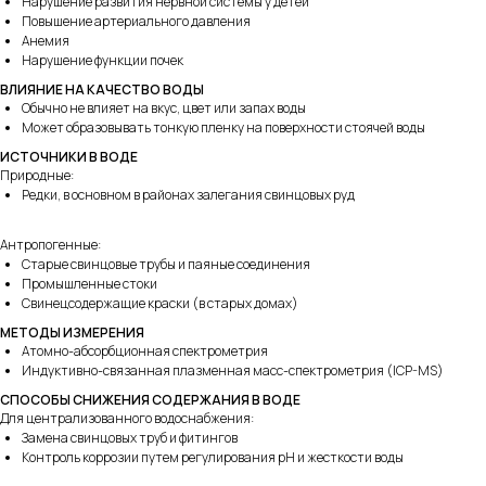
Нарушение развития нервной системы у детей
Повышение артериального давления
Анемия
Нарушение функции почек
ВЛИЯНИЕ НА КАЧЕСТВО ВОДЫ
Обычно не влияет на вкус, цвет или запах воды
Может образовывать тонкую пленку на поверхности стоячей воды
ИСТОЧНИКИ В ВОДЕ
Природные:
Редки, в основном в районах залегания свинцовых руд
Антропогенные:
Старые свинцовые трубы и паяные соединения
Промышленные стоки
Свинецсодержащие краски (в старых домах)
МЕТОДЫ ИЗМЕРЕНИЯ
Атомно-абсорбционная спектрометрия
Индуктивно-связанная плазменная масс-спектрометрия (ICP-MS)
СПОСОБЫ СНИЖЕНИЯ СОДЕРЖАНИЯ В ВОДЕ
Для централизованного водоснабжения:
Замена свинцовых труб и фитингов
Контроль коррозии путем регулирования pH и жесткости воды