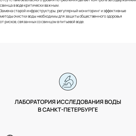
Персональные данные
свинца в воде критически важным.
Договор
Замена старой инфраструктуры, регулярный мониторинг и эффективные
оферта
методы очистки воды необходимы для защиты общественного здоровья
Политика возврата денежных средств
от рисков, связанных со свинцом в питьевой воде.
Cookie
Design & Development